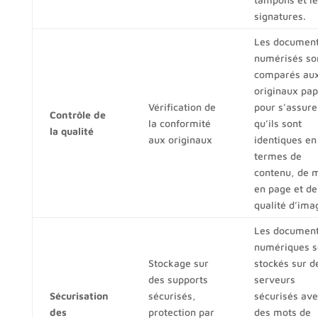
signatures.
Les documen
numérisés so
comparés au
originaux pap
Vérification de
pour s’assure
Contrôle de
la conformité
qu’ils sont
la qualité
aux originaux
identiques en
termes de
contenu, de 
en page et de
qualité d’ima
Les documen
numériques s
Stockage sur
stockés sur d
des supports
serveurs
Sécurisation
sécurisés,
sécurisés ave
des
protection par
des mots de