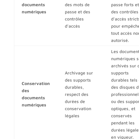
documents
des mots de
passe forts et
numériques
passe et des
des contrôles
contrôles
d’accès strict
d’accès
pour empêch
tout accès no
autorisé.
Les documen
numériques s
archivés sur 
Archivage sur
supports
des supports
durables tels
Conservation
durables,
des disques d
des
respect des
professionnel
documents
durées de
ou des suppor
numériques
conservation
optiques, et
légales
conservés
pendant les
durées légale
en vigueur.