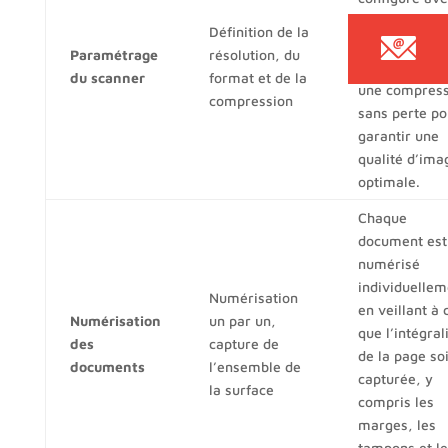
une résolutio
Définition de la
300 dpi, un
Paramétrage
résolution, du
format PDF/A
du scanner
format et de la
une compress
compression
sans perte po
garantir une
qualité d’ima
optimale.
Chaque
document est
numérisé
individuellem
Numérisation
en veillant à 
Numérisation
un par un,
que l’intégral
des
capture de
de la page soi
documents
l’ensemble de
capturée, y
la surface
compris les
marges, les
tampons et le